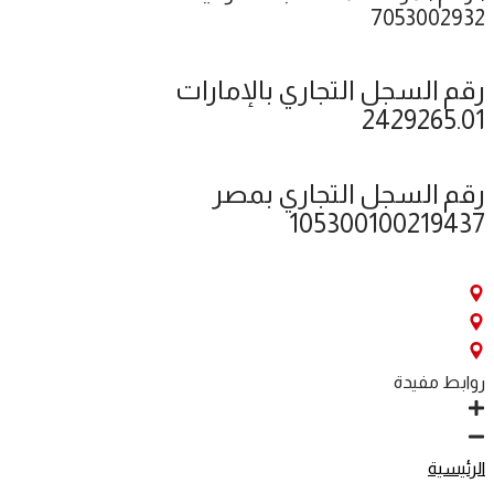
7053002932
رقم السجل التجاري بالإمارات
2429265.01
رقم السجل التجاري بمصر
105300100219437
روابط مفيدة
الرئيسية