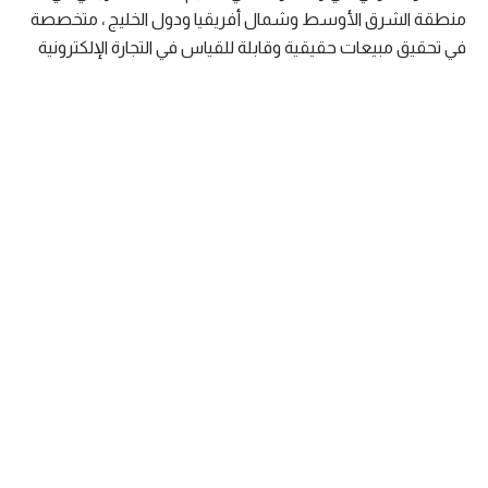
منطقة الشرق الأوسط وشمال أفريقيا ودول الخليج ، متخصصة
في تحقيق مبيعات حقيقية وقابلة للقياس في التجارة الإلكترونية
من خلال نماذج قائمة على النتائج بنظام الدفع مقابل البيع .
الرقم الموحد للمنشأه بالسعودية
7053002932
رقم السجل التجاري بالإمارات
2429265.01
رقم السجل التجاري بمصر
105300100219437